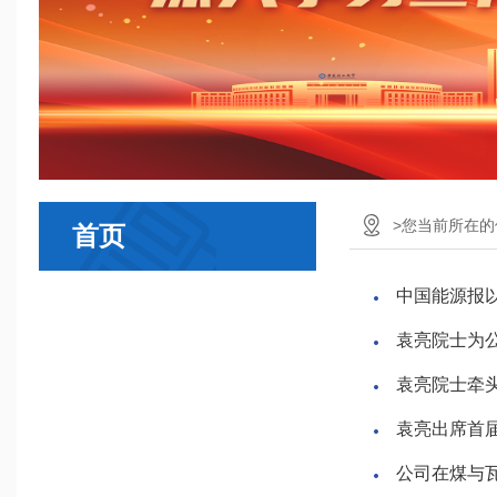
>您当前所在的
首页
中国能源报
袁亮院士为
袁亮院士牵
袁亮出席首
公司在煤与