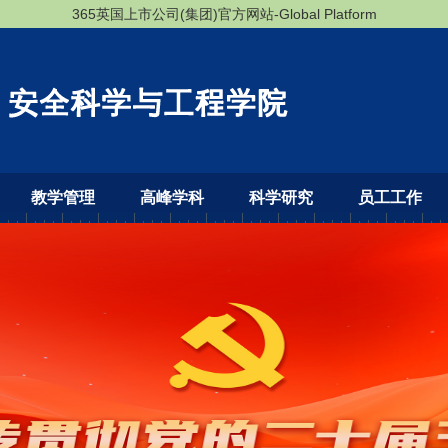
365英国上市公司(集团)官方网站-Global Platform
教学管理
高峰学科
科学研究
员工工作