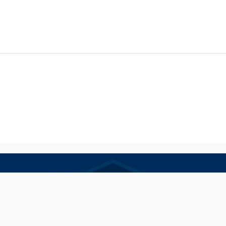
英国上市公司(集团)官方网站-Global Platform 版权所有 All
地址： 安徽省淮南市泰丰大街168号 邮编 232001