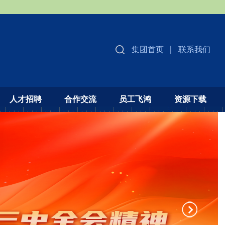
集团首页
联系我们
人才招聘
合作交流
员工飞鸿
资源下载