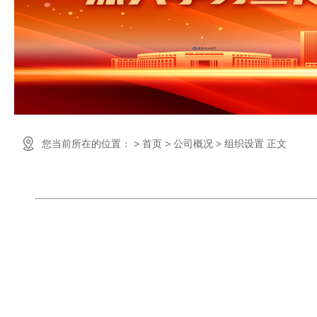
您当前所在的位置： > 首页 > 公司概况 > 组织设置 正文