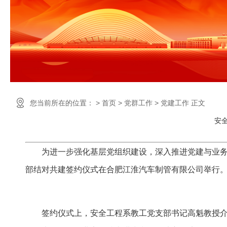
您当前所在的位置： > 首页 > 党群工作 > 党建工作 正文
安
为进一步强化基层党组织建设，深入推进党建与业务
部结对共建签约仪式在合肥江淮汽车制管有限公司举行
签约仪式上，安全工程系教工党支部书记高魁教授