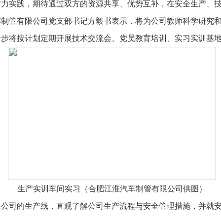
有力实践，期待通过双方的资源共享、优势互补，在安全生产、
车制管有限公司党支部书记方毅书表示，将为公司教师科学研究
一步将按计划定期开展技术交流会、党员教育培训、实习实训基
生产实训车间实习（合肥江淮汽车制管有限公司供图）
限公司的生产线，直观了解公司生产流程与安全管理措施，并就