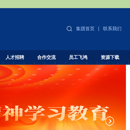
集团首页
联系我们
人才招聘
合作交流
员工飞鸿
资源下载