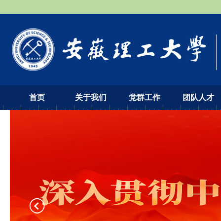
首页
关于我们
党群工作
团队人才