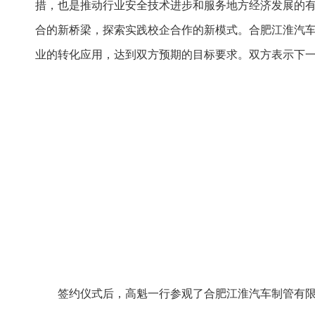
措，也是推动行业安全技术进步和服务地方经济发展的
合的新桥梁，探索实践校企合作的新模式。合肥江淮汽
业的转化应用，达到双方预期的目标要求。双方表示下
签约仪式后，高魁一行参观了合肥江淮汽车制管有