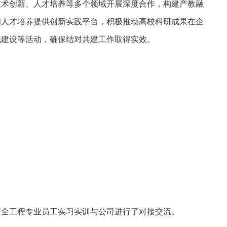
技术创新、人才培养等多个领域开展深度合作，构建产教融
和人才培养提供创新实践平台，积极推动高校科研成果在企
地建设等活动，确保结对共建工作取得实效。
安全工程专业员工实习实训与公司进行了对接交流。