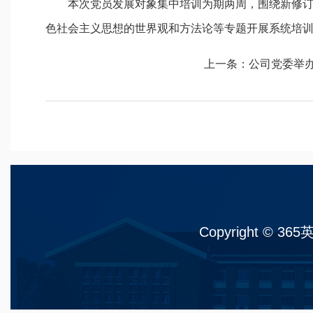
本次党员发展对象集中培训为期两周，围绕新修
色社会主义思想的世界观和方法论等专题开展系统培训
上一条：
​公司党委
Copyright © 36