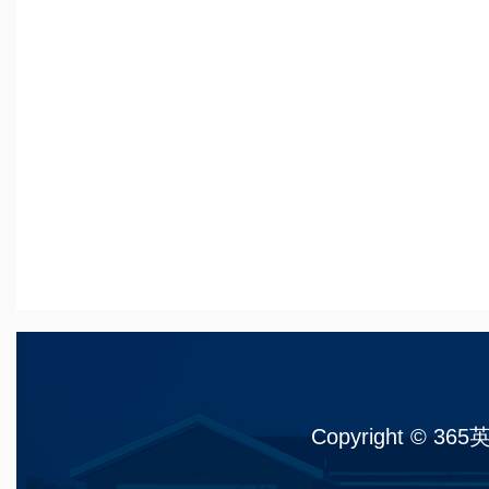
Copyright © 36