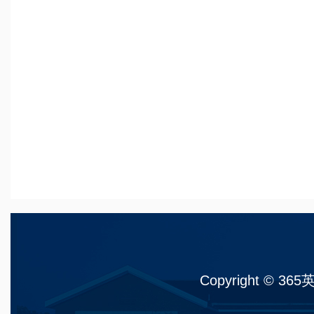
Copyright © 36