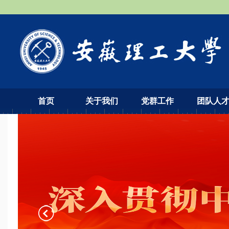
首页
关于我们
党群工作
团队人