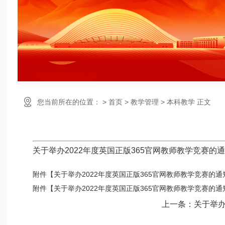
您当前所在的位置： > 首页 > 教学管理 > 本科教学 正文
关于举办2022年度英国正版365官网教师教学竞赛的
附件【
关于举办2022年度英国正版365官网教师教学竞赛的通知-
附件【
关于举办2022年度英国正版365官网教师教学竞赛的通知.
上一条：
关于举办