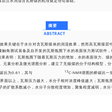
煤层注水润湿含瓦斯煤的机理奠定理论基础。
摘要
ABSTRACT
的效果关键在于水分对含瓦斯煤体的润湿效果，然而高瓦斯煤层
接触角测试装备及自开发的瓦斯氛围下水的表面张力测试软件，
结果表明：瓦斯氛围下随着瓦斯压力的增加，水的表面张力、煤的
业分析、元素分析及微光谱图分析，建立了无烟煤的分
13
型的桥碳比为0.61，其与
C-NMR谱图的桥碳比
交界面以上，瓦斯压力越大，水分子相对浓度峰值越大；瓦斯氛
子的扩散系数减小，水分子分散程度增加，聚集程度减弱，水分