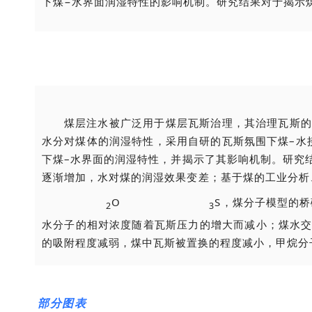
下煤−水界面润湿特性的影响机制。研究结果对于揭示
煤层注水被广泛用于煤层瓦斯治理，其治理瓦斯
水分对煤体的润湿特性，采用自研的瓦斯氛围下煤–水
下煤–水界面的润湿特性，并揭示了其影响机制。研究
逐渐增加，水对煤的润湿效果变差；基于煤的工
O
S，煤分子模
2
3
水分子的相对浓度随着瓦斯压力的增大而减小；煤水
的吸附程度减弱，煤中瓦斯被置换的程度减小，甲烷分
部分图表