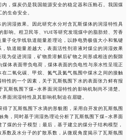
时间内，煤炭仍是我国能源安全的稳定器和压舱石。我国煤
工的生命安全。
体的润湿效果。因此研究水分对含瓦斯煤体的润湿特性具
影响。程卫民等、YUE等研究发现煤中的脂肪烃、芳香
及量子化学线轨道能量差理论，以静电势极值大小和氢键
系，轨道能量差越大，表面活性剂溶液对煤尘的润湿效果
表现为促进润湿，矿物质溶解后矿物之间形成相连的裂隙
为煤体表面带负电荷，煤体表面的负电性与亲水性呈现正
煤体在二氧化碳、甲烷、氮气及氦气氛围中煤水之间的接触
湿特性的一个因素，关于瓦斯氛围下水的表面张力鲜有报
于瓦斯氛围下煤−水界面润湿特性的影响机制尚不清楚。
水界面润湿特性及其影响机制迫在眉睫。
获得了瓦斯氛围下水滴的形貌图，采用自开发的瓦斯氛围
触角，同时基于润湿热理论分析了瓦斯氛围下煤−水界面
构建了煤的分子模型；最后，基于建立的煤分子结构模型，
散系数及水分子的扩散系数，从微观角度揭示了瓦斯氛围