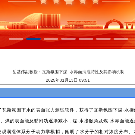
岳基伟副教授：瓦斯氛围下煤−水界面润湿特性及其影响机制
2025年01月13日 09:51
了瓦斯氛围下水的表面张力测试软件，获得了瓦斯氛围下煤-水
、煤的表面能及黏附功逐渐减小，煤-水接触角及煤-水界面能
微观润湿体系分子动力学模拟，阐明了水分子的相对浓度分布、