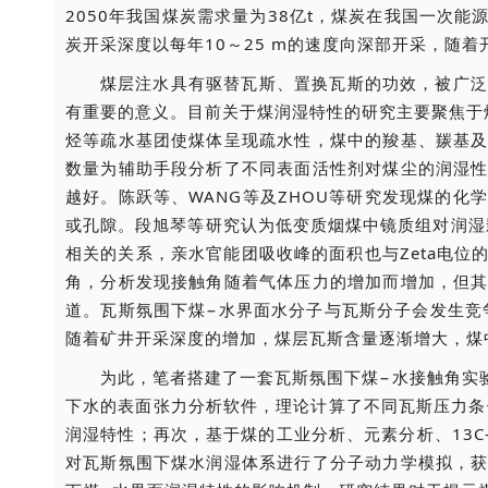
2050年我国煤炭需求量为38亿t，煤炭在我国一次
炭开采深度以每年10～25 m的速度向深部开采，随
煤层注水具有驱替瓦斯、置换瓦斯的功效，被广
有重要的意义。目前关于煤润湿特性的研究主要聚焦于
烃等疏水基团使煤体呈现疏水性，煤中的羧基、羰基
数量为辅助手段分析了不同表面活性剂对煤尘的润湿
越好。陈跃等、WANG等及ZHOU等研究发现煤的
或孔隙。段旭琴等研究认为低变质烟煤中镜质组对润湿
相关的关系，亲水官能团吸收峰的面积也与Zeta电位
角，分析发现接触角随着气体压力的增加而增加，但
道。瓦斯氛围下煤−水界面水分子与瓦斯分子会发生竞
随着矿井开采深度的增加，煤层瓦斯含量逐渐增大，煤
为此，笔者搭建了一套瓦斯氛围下煤−水接触角实
下水的表面张力分析软件，理论计算了不同瓦斯压力条
润湿特性；再次，基于煤的工业分析、元素分析、13C
对瓦斯氛围下煤水润湿体系进行了分子动力学模拟，