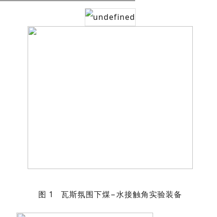
图 1 瓦斯氛围下煤−水接触角实验装备