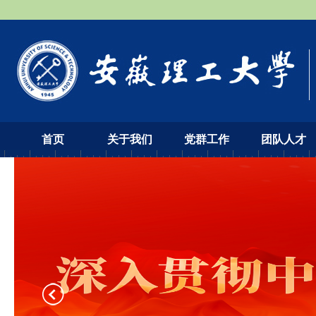
首页
关于我们
党群工作
团队人才