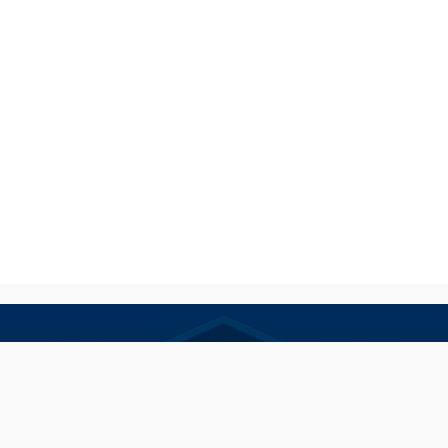
英国上市公司(集团)官方网站-Global Platform 版权所有 All
地址： 安徽省淮南市泰丰大街168号 邮编 232001