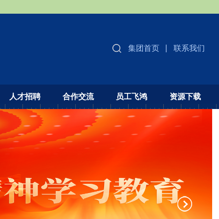
集团首页
联系我们
人才招聘
合作交流
员工飞鸿
资源下载