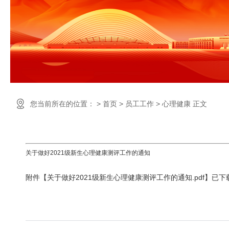
您当前所在的位置： > 首页 > 员工工作 > 心理健康 正文
关于做好2021级新生心理健康测评工作的通知
附件【
关于做好2021级新生心理健康测评工作的通知.pdf
】已下