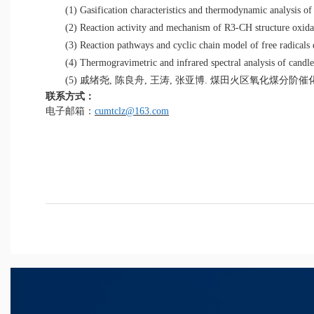
(1)
Gasification characteristics and thermodynamic analysis of 
(2)
Reaction activity and mechanism of R3-CH structure oxidati
(3)
Reaction pathways and cyclic chain model of free radicals
(
4)
Thermogravimetric and infrared spectral analysis of candl
(
5)
戚绪尧
,
陈良舟
,
王涛
,
张亚博
.
煤田火区氧化煤分阶催
联系方式：
电子邮箱：
cumtclz
@163.com