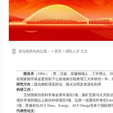
您当前所在的位置： > 首页 > 团队人才 正文
陈良舟
（
1994-
）
，男
，
汉族，安徽桐城
人，
工学博士
。
2
0
在国家留学基金委资助下公派瑞典吕勒奥理工大学联培一年，现
研究方向：
煤自燃机理及防治、煤火治理及资源化利用
科研工作：
主持国家自然科学基金青年项目1项，煤矿瓦斯与火灾防
项目等省部级以上纵向科研项目
4
项。以第一或通讯作者在
Ene
1
项。受邀担任
ACS Nano
、
Energy
、
ACS Omega
等多个国际期
代表性论文
: